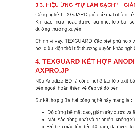
3.3. HIỆU ỨNG “TỰ LÀM SẠCH” – GIẢ
Công nghệ TEXGUARD giúp bề mặt nhôm trở nê
Khi gặp mưa hoặc được lau nhẹ, lớp bụi sẽ
dưỡng thường xuyên.
Chính vì vậy, TEXGUARD đặc biệt phù hợp với 
nơi điều kiện thời tiết thường xuyên khắc nghiệ
4. TEXGUARD KẾT HỢP ANODI
AXPRO.JP
Nếu Anodize ED là công nghệ tạo lớp oxit bả
bên ngoài hoàn thiện vẻ đẹp và độ bền.
Sự kết hợp giữa hai công nghệ này mang lại:
Độ cứng bề mặt cao, giảm trầy xước và 
Màu sắc đồng nhất và tự nhiên, không xỉ
Độ bền màu lên đến 40 năm, đã được kiể