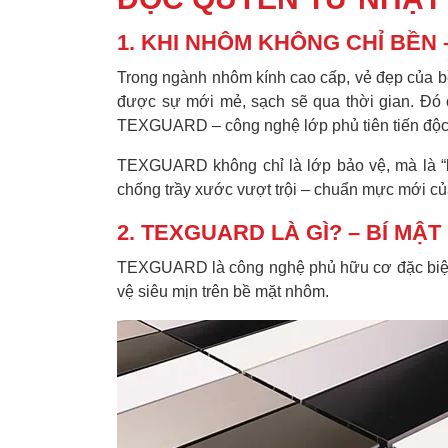
1. KHI NHÔM KHÔNG CHỈ BỀN 
Trong ngành nhôm kính cao cấp, vẻ đẹp của 
được sự mới mẻ, sạch sẽ qua thời gian. Đó c
TEXGUARD – công nghệ lớp phủ tiên tiến độ
TEXGUARD không chỉ là lớp bảo vệ, mà là “
chống trầy xước vượt trội – chuẩn mực mới của 
2. TEXGUARD LÀ GÌ? – BÍ MẬ
TEXGUARD là công nghệ phủ hữu cơ đặc biệt,
vệ siêu mịn trên bề mặt nhôm.