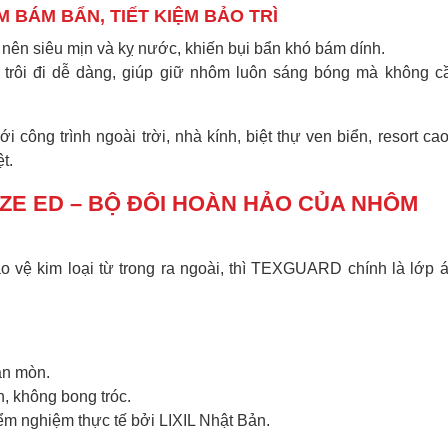
M BÁM BẨN, TIẾT KIỆM BẢO TRÌ
n siêu mịn và kỵ nước, khiến bụi bẩn khó bám dính.
 trôi đi dễ dàng, giúp giữ nhôm luôn sáng bóng mà không c
công trình ngoài trời, nhà kính, biệt thự ven biển, resort ca
t.
ZE ED – BỘ ĐÔI HOÀN HẢO CỦA NHÔM
o vệ kim loại từ trong ra ngoài, thì TEXGUARD chính là lớp 
ăn mòn.
n, không bong tróc.
m nghiệm thực tế bởi LIXIL Nhật Bản.