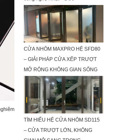
CỬA NHÔM MAXPRO HỆ SFD80
– GIẢI PHÁP CỬA XẾP TRƯỢT
MỞ RỘNG KHÔNG GIAN SỐNG
 nghiêm
TÌM HIỂU HỆ CỬA NHÔM SD115
– CỬA TRƯỢT LỚN, KHÔNG