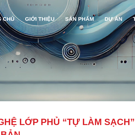
 CHỦ
GIỚI THIỆU
SẢN PHẨM
DỰ ÁN
GHỆ LỚP PHỦ “TỰ LÀM SẠCH”
 BẢN