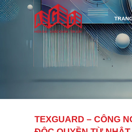
TRANG
TEXGUARD – CÔNG N
ĐỘC QUYỀN TỪ NHẬT