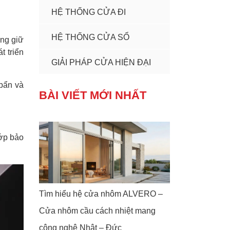
HỆ THỐNG CỬA ĐI
HỆ THỐNG CỬA SỔ
ng giữ
t triển
GIẢI PHÁP CỬA HIỆN ĐẠI
bẩn và
BÀI VIẾT MỚI NHẤT
ớp bảo
Tìm hiểu hệ cửa nhôm ALVERO –
Cửa nhôm cầu cách nhiệt mang
công nghệ Nhật – Đức