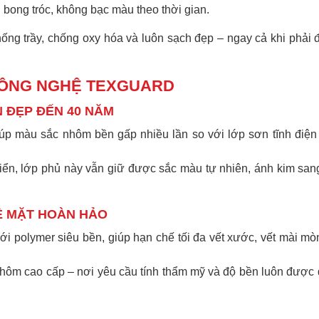
bong tróc, không bạc màu theo thời gian.
ống trầy, chống oxy hóa và luôn sạch đẹp – ngay cả khi phải 
 CÔNG NGHỆ TEXGUARD
N ĐẸP ĐẾN 40 NĂM
p màu sắc nhôm bền gấp nhiều lần so với lớp sơn tĩnh điện 
biển, lớp phủ này vẫn giữ được sắc màu tự nhiên, ánh kim san
BỀ MẶT HOÀN HẢO
polymer siêu bền, giúp hạn chế tối đa vết xước, vết mài mòn
nhôm cao cấp – nơi yêu cầu tính thẩm mỹ và độ bền luôn được 