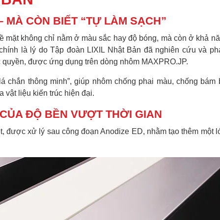
– MÀ CÒN BIẾT “TỰ LÀM SẠCH”
bề mặt không chỉ nằm ở màu sắc hay độ bóng, mà còn ở khả nă
hính là lý do Tập đoàn LIXIL Nhật Bản đã nghiên cứu và phá
c quyền, được ứng dụng trên dòng nhôm MAXPRO.JP.
lá chắn thông minh”, giúp nhôm chống phai màu, chống bám 
vật liệu kiến trúc hiện đại.
T CỦA ĐỘ BỀN VƯỢT THỜI GIAN
 được xử lý sau công đoạn Anodize ED, nhằm tạo thêm một l