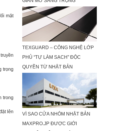
GIAN MỞ SANG TRỌNG
đối mặt
TEXGUARD – CÔNG NGHỆ LỚP
truyền
PHỦ “TỰ LÀM SẠCH” ĐỘC
QUYỀN TỪ NHẬT BẢN
g trọng
 trong
đặt lên
VÌ SAO CỬA NHÔM NHẬT BẢN
MAXPRO.JP ĐƯỢC GIỚI