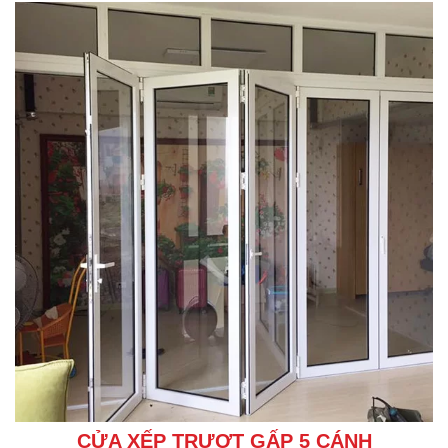
CỬA XẾP TRƯỢT GẤP 5 CÁNH