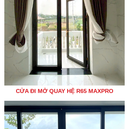
CỬA ĐI MỞ QUAY HỆ R65 MAXPRO