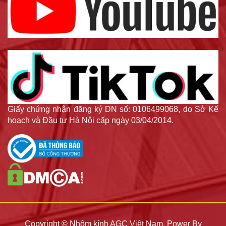
Giấy chứng nhận đăng ký DN số: 0106499068, do Sở Kế
hoạch và Đầu tư Hà Nội cấp ngày 03/04/2014.
Copyright © Nhôm kính AGC Việt Nam. Power By