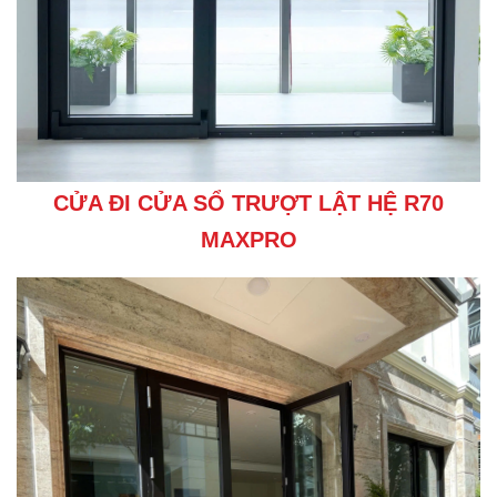
CỬA ĐI CỬA SỔ TRƯỢT LẬT HỆ R70
MAXPRO