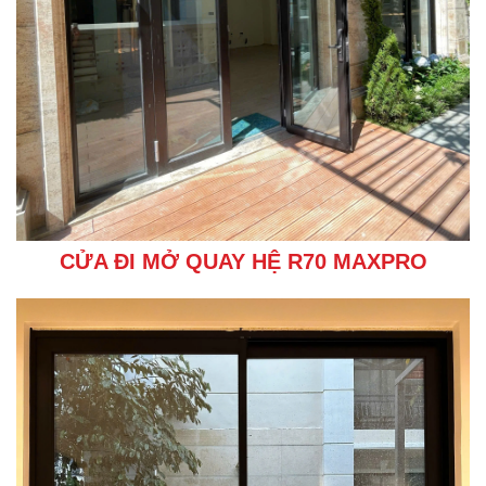
CỬA ĐI MỞ QUAY HỆ R70 MAXPRO