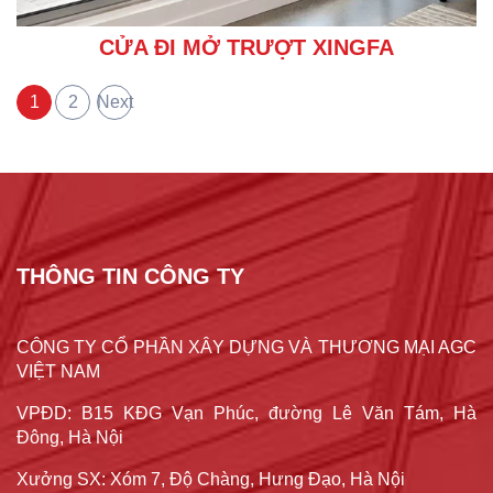
CỬA ĐI MỞ TRƯỢT XINGFA
1
2
Next
THÔNG TIN CÔNG TY
CÔNG TY CỔ PHẦN XÂY DỰNG VÀ THƯƠNG MẠI AGC
VIỆT NAM
VPĐD: B15 KĐG Vạn Phúc, đường Lê Văn Tám, Hà
Đông, Hà Nội
Xưởng SX: Xóm 7, Độ Chàng, Hưng Đạo, Hà Nội