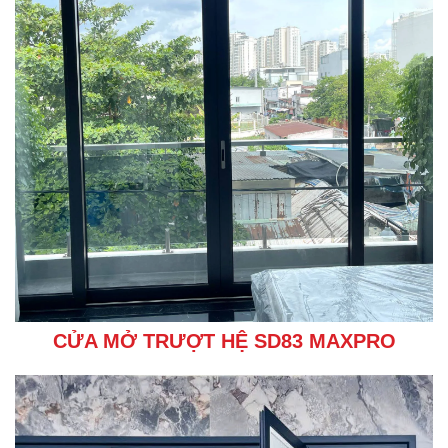
CỬA MỞ TRƯỢT HỆ SD83 MAXPRO