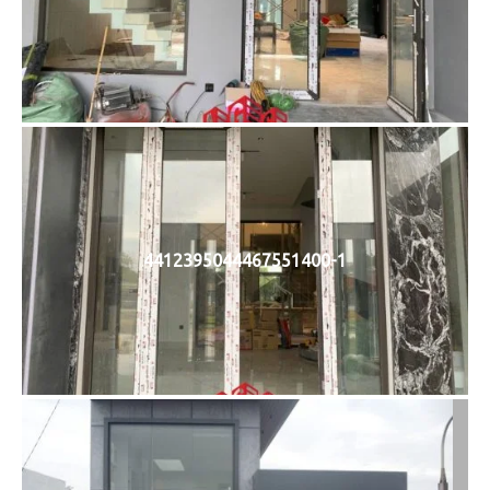
4412395044467551400-1