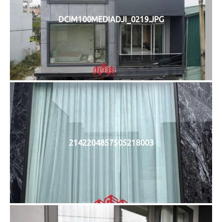
DCIM100MEDIADJI_0219.JPG
2142204857505218003