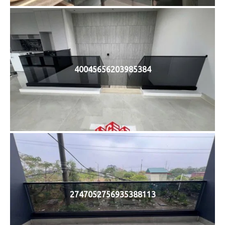
40045656203985384
2747052756935388113