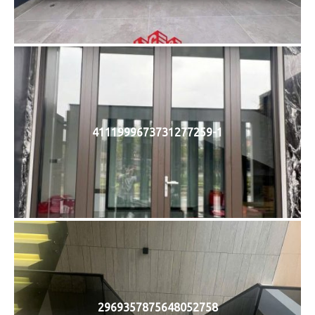
4111999673731277259-1
2969357875648052758