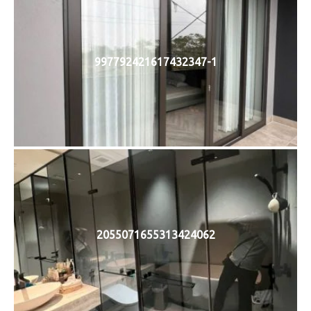
997792421617432347-1
2055071655313424062