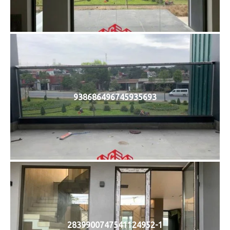
938686496745935693
2839900747541124952-1