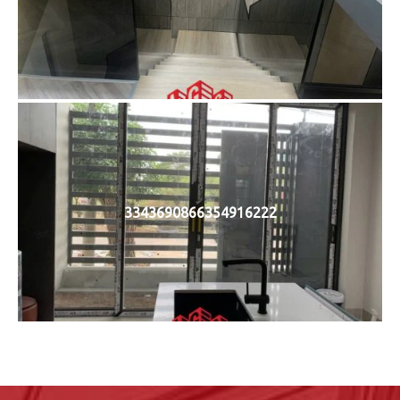
3343690866354916222