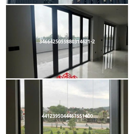
3466425055880314621-2
4412395044467551400