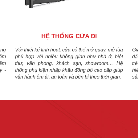
HỆ THỐNG CỬA ĐI
áng
Với thiết kế linh hoạt, cửa có thể mở quay, mở lùa
Gi
đảm
phù hợp với nhiều không gian như nhà ở, biệt
đặ
hẩm
thự, văn phòng, khách sạn, showroom… Hệ
tr
y -
thống phụ kiện nhập khẩu đồng bộ cao cấp giúp
hi
vận hành êm ái, an toàn và bền bỉ theo thời gian.
sả