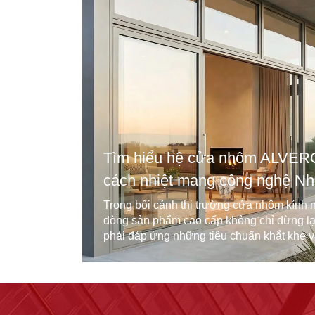
Tìm hiểu hệ cửa nhôm ALVER
cách nhiệt mang công nghệ Nh
Trong bối cảnh thị trường cửa nhôm kính n
dòng sản phẩm cao cấp không chỉ dừng lạ
phải đáp ứng những tiêu chuẩn khắt khe về