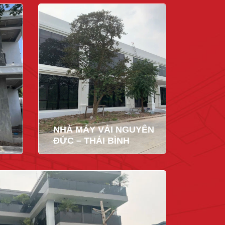
–
NHÀ MÁY VẢI NGUYÊN
ĐỨC – THÁI BÌNH