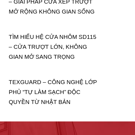
– GIẢI PHÁP CỬA XẾP TRƯỢT
MỞ RỘNG KHÔNG GIAN SỐNG
TÌM HIỂU HỆ CỬA NHÔM SD115
– CỬA TRƯỢT LỚN, KHÔNG
GIAN MỞ SANG TRỌNG
TEXGUARD – CÔNG NGHỆ LỚP
PHỦ “TỰ LÀM SẠCH” ĐỘC
QUYỀN TỪ NHẬT BẢN