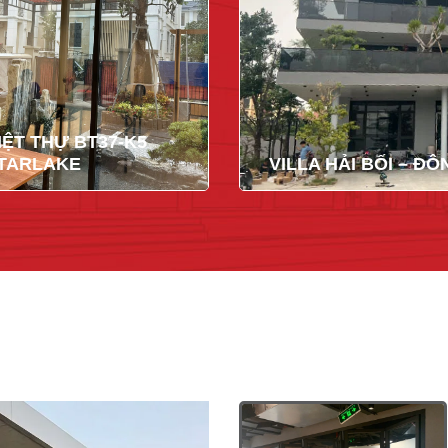
IỆT THỰ BT37-K5
TARLAKE
VILLA HẢI BỐI – Đ