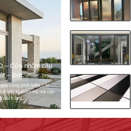
O – Cửa nhôm cầu
ật – Đức
gày càng phát triển, các
i ở yếu tố thẩm mỹ mà còn
 cách âm,...