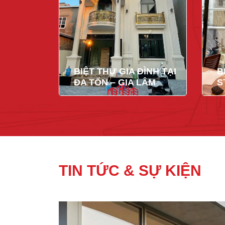
BIỆT THỰ GIA ĐÌNH TẠI
B
ĐA TỐN – GIA LÂM
S
TIN TỨC & SỰ KIỆN