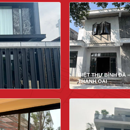
BIỆT THỰ BÌNH ĐÀ 
THANH OAI