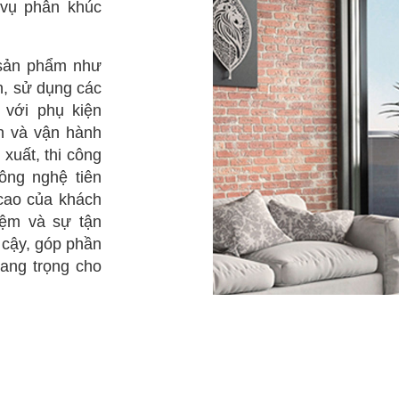
 vụ phân khúc
 sản phẩm như
n, sử dụng các
 với phụ kiện
n và vận hành
 xuất, thi công
ông nghệ tiên
cao của khách
hiệm và sự tận
 cậy, góp phần
sang trọng cho