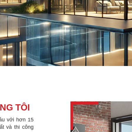
NG TÔI
ầu với hơn 15
ất và thi công