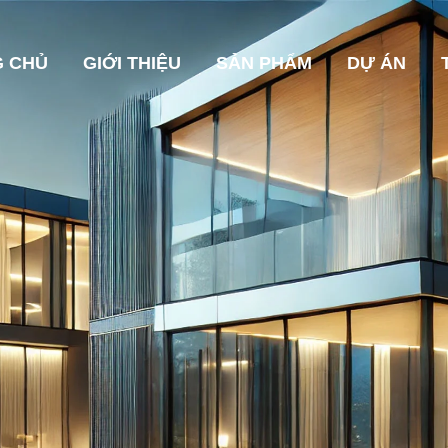
 CHỦ
GIỚI THIỆU
SẢN PHẨM
DỰ ÁN